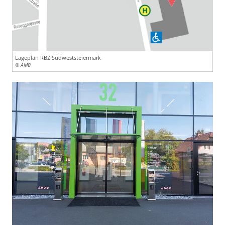
Lageplan RBZ Südweststeiermark
© AMB