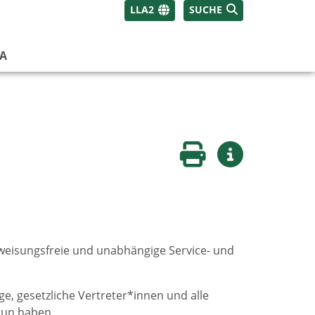
LLA2
SUCHE
A
Seite drucken
Weitere Infos
weisungsfreie und unabhängige Service- und
, gesetzliche Vertreter*innen und alle
tun haben.