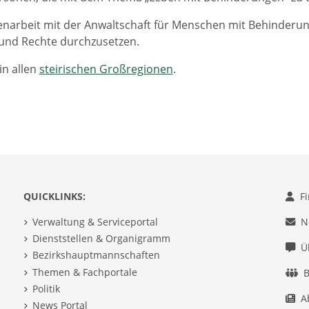
arbeit mit der Anwaltschaft für Menschen mit Behinderung 
und Rechte durchzusetzen.
in allen
steirischen Großregionen
.
QUICKLINKS:
F
Verwaltung & Serviceportal
N
Dienststellen & Organigramm
Ü
Bezirkshauptmannschaften
Themen & Fachportale
B
Politik
A
News Portal